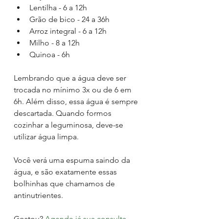
Lentilha - 6 a 12h
Grão de bico - 24 a 36h
Arroz integral - 6 a 12h
Milho - 8 a 12h 
Quinoa - 6h 
Lembrando que a água deve ser 
trocada no mínimo 3x ou de 6 em 
6h. Além disso, essa água é sempre 
descartada. Quando formos 
cozinhar a leguminosa, deve-se 
utilizar água limpa. 
Você verá uma espuma saindo da 
água, e são exatamente essas 
bolhinhas que chamamos de 
antinutrientes. 
Gostou? 
Agende já sua consulta